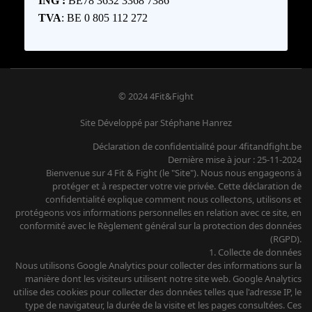
ING :
BE78 3632 3368 7386
TVA
: BE 0 805 112 272
© 2024 4Fit&Fight
Site Développé par Stéphane Hanrez
Déclaration de confidentialité pour 4fitandfight.be
Dernière mise à jour : 25-11-2024
Bienvenue sur 4 Fit & Fight (le "Site"). Nous nous engageons à
protéger et à respecter votre vie privée. Cette déclaration de
confidentialité explique comment nous collectons, utilisons et
protégeons vos informations personnelles en relation avec ce site, en
conformité avec le Règlement général sur la protection des données
(RGPD).
1. Collecte de données
Nous utilisons Google Analytics pour collecter des informations sur la
manière dont les visiteurs utilisent notre site web. Google Analytics
utilise des cookies pour collecter des données telles que l'adresse IP, le
type de navigateur, la durée de la visite et les pages consultées. Ces