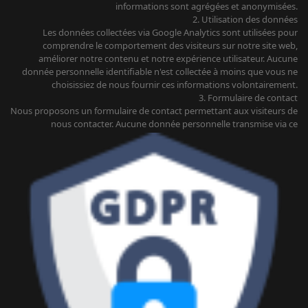
informations sont agrégées et anonymisées.
2. Utilisation des données
Les données collectées via Google Analytics sont utilisées pour
comprendre le comportement des visiteurs sur notre site web,
améliorer notre contenu et notre expérience utilisateur. Aucune
donnée personnelle identifiable n'est collectée à moins que vous ne
choisissiez de nous fournir ces informations volontairement.
3. Formulaire de contact
Nous proposons un formulaire de contact permettant aux visiteurs de
nous contacter. Aucune donnée personnelle transmise via ce
formulaire n'est conservée ou partagée. Les informations fournies
dans ce formulaire sont uniquement utilisées pour répondre à votre
demande et sont ensuite supprimées.
4. Cookies
Nous utilisons des cookies pour améliorer l'expérience de navigation
sur notre site web. Vous pouvez gérer vos préférences en matière de
cookies en modifiant les paramètres de votre navigateur.
5. Vos droits
Conformément au RGPD, vous avez le droit d'accéder à vos données
personnelles, de les rectifier, de les supprimer, de vous opposer au
traitement ou de demander la limitation du traitement. Pour exercer
vos droits ou pour toute question liée à la confidentialité, veuillez
nous contacter à [Votre adresse e-mail de contact].
6. Sécurité des données