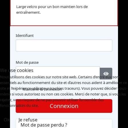
Large velcro pour un bon maintien lors de
entraînement.
Identifiant
Mot de passe
We use cookies
Nous utilisons des cookies sur notre site web. Certains d’entre eux sont
Afficher l
essentiels au fonctionnement du site et d’autres nous aident à améliorer ce
site et l’expérience utilisateur (cookies traceurs). Vous pouvez décider vous-
Maintenir la connexion
même si vous autorisez ou non ces cookies. Merci de noter que, si vous les
rejetez, vous risquez de ne pas pouvoir utiliser l’ensemble des
Connexion
fonctionnalités du site.
Ok
Je refuse
Mot de passe perdu ?