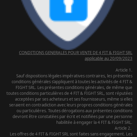
Nous prenons des mesures pour protéger vos données personnelles
contre tout accès non autorisé ou toute divulgation.
7. Modifications de la politique de confidentialité
Nous nous réservons le droit de modifier cette politique de
confidentialité à tout moment. Les modifications seront publiées sur
cette page avec la date de la dernière mise à jour.
En utilisant notre site web, vous consentez à notre politique de
confidentialité. Si vous n'acceptez pas cette politique, veuillez ne pas
utiliser notre site.
CONDITIONS GENERALES POUR VENTE DE 4 FIT & FIGHT SRL
applicable au 20/09/2023
Article 1.
Sauf dispositions légales impératives contraires, les présentes
conditions générales s’appliquent à toutes les activités de 4 FIT &
FIGHT SRL. Les présentes conditions générales, de même que
toutes conditions particulières de 4 FIT & FIGHT SRL, sont réputées
acceptées par ses acheteurs et ses fournisseurs, même si elles
seraient en contradiction avec leurs propres conditions générales
ou particulières. Toutes dérogations aux présentes conditions
devront être constatées par écrit et notifiées par une personne
habilitée à engager la 4 FIT & FIGHT SRL.
Article 2.
Les offres de 4 FIT & FIGHT SRL sont faites sans engagement. Les